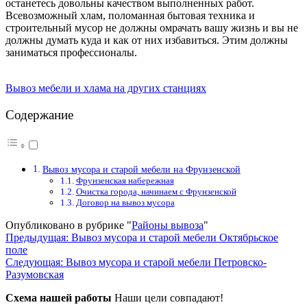
останетесь довольны качеством выполненных работ.
Всевозможный хлам, поломанная бытовая техника и
строительный мусор не должны омрачать вашу жизнь и вы не
должны думать куда и как от них избавиться. Этим должны
заниматься профессионалы.
Вывоз мебели и хлама на других станциях
Содержание
Вывоз мусора и старой мебели на Фрунзенской
Фрунзенская набережная
Очистка города, начинаем с Фрунзенской
Договор на вывоз мусора
Опубликовано в рубрике "
Районы вывоза
"
Навигация
Предыдущая:
Вывоз мусора и старой мебели Октябрьское
поле
по
Следующая:
Вывоз мусора и старой мебели Петровско-
записям
Разумовская
Схема нашей работы
Наши цели совпадают!