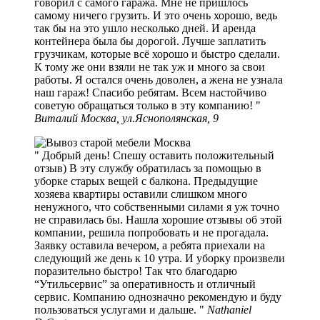
говорил с самого гаража. Мне не пришлось
самому ничего грузить. И это очень хорошо, ведь
так бы на это ушло несколько дней. И аренда
контейнера была бы дорогой. Лучше заплатить
грузчикам, которые всё хорошо и быстро сделали.
К тому же они взяли не так уж и много за свои
работы. Я остался очень доволен, а жена не узнала
наш гараж! Спасибо ребятам. Всем настойчиво
советую обращаться только в эту компанию!
Виталий Москва, ул.Яснополянская, 9
Добрый день! Спешу оставить положительный
отзыв) В эту службу обратилась за помощью в
уборке старых вещей с балкона. Предыдущие
хозяева квартиры оставили слишком много
ненужного, что собственными силами я уж точно
не справилась бы. Нашла хорошие отзывы об этой
компании, решила попробовать и не прогадала.
Заявку оставила вечером, а ребята приехали на
следующий же день к 10 утра. И уборку произвели
поразительно быстро! Так что благодарю
“Утильсервис” за оперативность и отличный
сервис. Компанию однозначно рекомендую и буду
пользоваться услугами и дальше.
Nathaniel