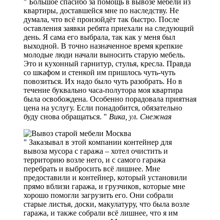
Большое спасибо за помощь в вывозе мебели из
квартиры, доставшейся мне по наследству. Не
думала, что всё произойдёт так быстро. После
оставления заявки ребята приехали на следующий
день. Я сама его выбрала, так как у меня был
выходной. В точно назначенное время крепкие
молодые люди начали выносить старую мебель.
Это и кухонный гарнитур, стулья, кресла. Правда
со шкафом и стенкой им пришлось чуть-чуть
повозиться. Их надо было чуть разобрать. Но в
течение буквально часа-полутора моя квартира
была освобождена. Особенно порадовала приятная
цена на услугу. Если понадобится, обязательно
буду снова обращаться.
Вика, ул. Снежная
Заказывал в этой компании контейнер для
вывоза мусора с гаража – хотел очистить и
территорию возле него, и с самого гаража
перебрать и выбросить всё лишнее. Мне
предоставили и контейнер, который установили
прямо вблизи гаража, и грузчиков, которые мне
хорошо помогли загрузить его. Они собрали
старые листья, доски, макулатуру, что была возле
гаража, и также собрали всё лишнее, что я им