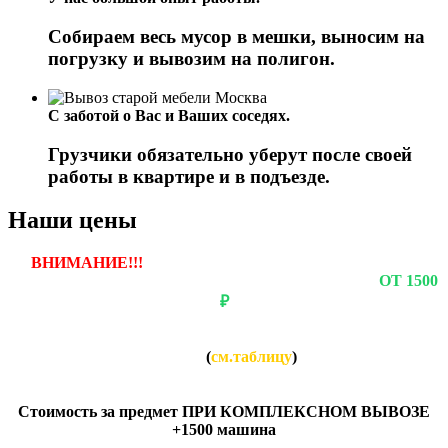
Собираем весь мусор в мешки, выносим на
погрузку и вывозим на полигон.
С заботой о Вас и Ваших соседях.
Грузчики обязательно уберут после своей
работы в квартире и в подъезде.
Наши цены
ВНИМАНИЕ!!!
ЕСЛИ ВЫ ЗАКАЗЫВАЕТЕ ВЫВОЗ
ОДНОГО ПРЕДМЕТА, ТО СТОИМОСТЬ БУДЕТ
ОТ 1500
₽
Если вы заказываете вывоз нескольких предметов, то
СТОИМОСТЬ за каждый предмет будет НАМНОГО
НИЖЕ
(
см.таблицу
)
Стоимость за предмет ПРИ КОМПЛЕКСНОМ ВЫВОЗЕ:
Стоимость за предмет ПРИ КОМПЛЕКСНОМ ВЫВОЗЕ
+1500 машина