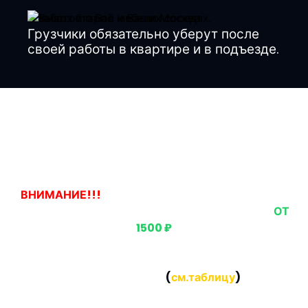
С заботой о Вас и Ваших соседях.
Грузчики обязательно уберут после
своей работы в квартире и в подъезде.
Наши цены
ВНИМАНИЕ!!!
ЕСЛИ ВЫ ЗАКАЗЫВАЕТЕ ВЫВОЗ
ОДНОГО ПРЕДМЕТА, ТО СТОИМОСТЬ БУДЕТ
ОТ
1500 ₽
Если вы заказываете вывоз нескольких предметов,
то СТОИМОСТЬ за каждый предмет будет
НАМНОГО НИЖЕ
(
см.таблицу
)
Стоимость за предмет ПРИ КОМПЛЕКСНОМ