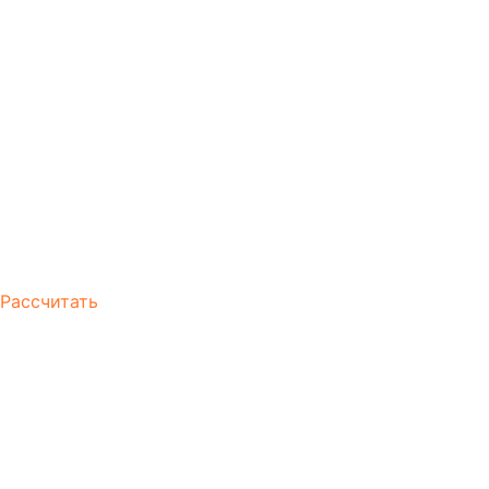
САМОСТОЯТЕЛЬНО
РАССЧИТАТЬ
стоимость
Рассчитать
Утилизация бытовой
техники
Утилизация бытовой