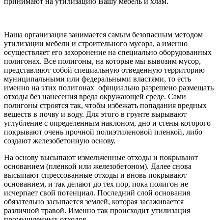
принимают на утилизацию Вашу мебель и хлам.
Наша организация занимается самым безопасным методом
утилизации мебели и строительного мусора, а именно
осуществляет его захоронение на специально оборудованных
полигонах. Все полигоны, на которые мы вывозим мусор,
представляют собой специальную отведенную территорию
муниципальными или федеральными властями, то есть
именно на этих полигонах официально разрешено размещать
отходы без нанесения вреда окружающей среде. Сами
полигоны строятся так, чтобы избежать попадания вредных
веществ в почву и воду. Для этого в грунте вырывают
углубление с определенным наклоном, дно и стены которого
покрывают очень прочной полиэтиленовой пленкой, либо
создают железобетонную основу.
На основу высыпают измельченные отходы и покрывают
основанием (пленкой или железобетоном). Далее снова
высыпают спрессованные отходы и вновь покрывают
основанием, и так делают до тех пор, пока полигон не
исчерпает свой потенциал. Последний слой основания
обязательно засыпается землей, которая засаживается
различной травой. Именно так происходит утилизация
промышленных отходов.