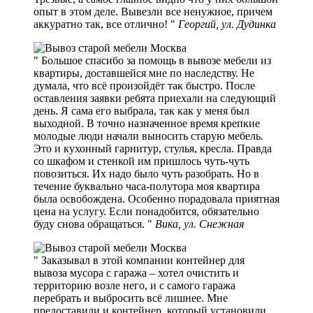
опыт в этом деле. Вывезли все ненужное, причем
аккуратно так, все отлично!
Георгий, ул. Дудинка
Большое спасибо за помощь в вывозе мебели из
квартиры, доставшейся мне по наследству. Не
думала, что всё произойдёт так быстро. После
оставления заявки ребята приехали на следующий
день. Я сама его выбрала, так как у меня был
выходной. В точно назначенное время крепкие
молодые люди начали выносить старую мебель.
Это и кухонный гарнитур, стулья, кресла. Правда
со шкафом и стенкой им пришлось чуть-чуть
повозиться. Их надо было чуть разобрать. Но в
течение буквально часа-полутора моя квартира
была освобождена. Особенно порадовала приятная
цена на услугу. Если понадобится, обязательно
буду снова обращаться.
Вика, ул. Снежная
Заказывал в этой компании контейнер для
вывоза мусора с гаража – хотел очистить и
территорию возле него, и с самого гаража
перебрать и выбросить всё лишнее. Мне
предоставили и контейнер, который установили