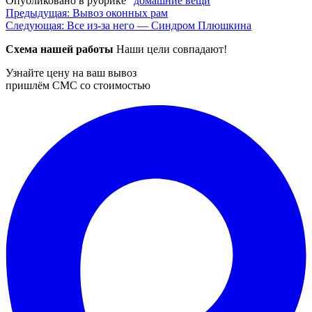
Опубликовано в рубрике "
домашние вещи
"
Навигация
Предыдущая:
Вывоз оконных рам
Следующая:
Все из-за него — Синдром Плюшкина
по
Схема нашей работы
Наши цели совпадают!
записям
Узнайте цену на ваш вывоз
пришлём СМС со стоимостью