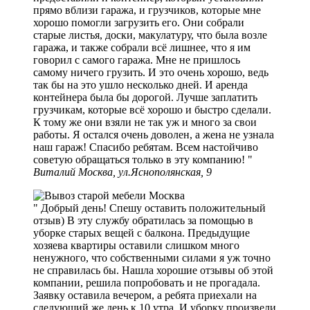
прямо вблизи гаража, и грузчиков, которые мне
хорошо помогли загрузить его. Они собрали
старые листья, доски, макулатуру, что была возле
гаража, и также собрали всё лишнее, что я им
говорил с самого гаража. Мне не пришлось
самому ничего грузить. И это очень хорошо, ведь
так бы на это ушло несколько дней. И аренда
контейнера была бы дорогой. Лучше заплатить
грузчикам, которые всё хорошо и быстро сделали.
К тому же они взяли не так уж и много за свои
работы. Я остался очень доволен, а жена не узнала
наш гараж! Спасибо ребятам. Всем настойчиво
советую обращаться только в эту компанию!
Виталий Москва, ул.Яснополянская, 9
Добрый день! Спешу оставить положительный
отзыв) В эту службу обратилась за помощью в
уборке старых вещей с балкона. Предыдущие
хозяева квартиры оставили слишком много
ненужного, что собственными силами я уж точно
не справилась бы. Нашла хорошие отзывы об этой
компании, решила попробовать и не прогадала.
Заявку оставила вечером, а ребята приехали на
следующий же день к 10 утра. И уборку произвели