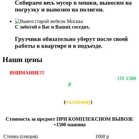
Собираем весь мусор в мешки, выносим на
погрузку и вывозим на полигон.
С заботой о Вас и Ваших соседях.
Грузчики обязательно уберут после своей
работы в квартире и в подъезде.
Наши цены
ВНИМАНИЕ!!!
ЕСЛИ ВЫ ЗАКАЗЫВАЕТЕ ВЫВОЗ
ОДНОГО ПРЕДМЕТА, ТО СТОИМОСТЬ БУДЕТ
ОТ 1500
₽
Если вы заказываете вывоз нескольких предметов, то
СТОИМОСТЬ за каждый предмет будет НАМНОГО
НИЖЕ
(
см.таблицу
)
Стоимость за предмет ПРИ КОМПЛЕКСНОМ ВЫВОЗЕ:
Стоимость за предмет ПРИ КОМПЛЕКСНОМ ВЫВОЗЕ
+1500 машина
Cтенка (секция)
1000 р