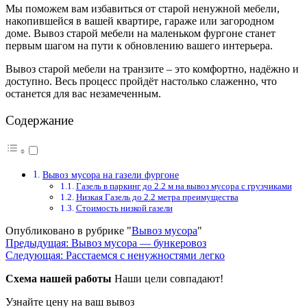
Мы поможем вам избавиться от старой ненужной мебели,
накопившейся в вашей квартире, гараже или загородном
доме. Вывоз старой мебели на маленьком фургоне станет
первым шагом на пути к обновлению вашего интерьера.
Вывоз старой мебели на транзите – это комфортно, надёжно и
доступно. Весь процесс пройдёт настолько слаженно, что
останется для вас незамеченным.
Содержание
Вывоз мусора на газели фургоне
Газель в паркинг до 2.2 м на вывоз мусора с грузчиками
Низкая Газель до 2.2 метра преимущества
Стоимость низкой газели
Опубликовано в рубрике "
Вывоз мусора
"
Навигация
Предыдущая:
Вывоз мусора — бункеровоз
Следующая:
Расстаемся с ненужностями легко
по
Схема нашей работы
Наши цели совпадают!
записям
Узнайте цену на ваш вывоз