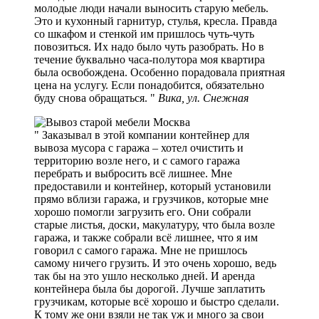
молодые люди начали выносить старую мебель.
Это и кухонный гарнитур, стулья, кресла. Правда
со шкафом и стенкой им пришлось чуть-чуть
повозиться. Их надо было чуть разобрать. Но в
течение буквально часа-полутора моя квартира
была освобождена. Особенно порадовала приятная
цена на услугу. Если понадобится, обязательно
буду снова обращаться.
Вика, ул. Снежная
Заказывал в этой компании контейнер для
вывоза мусора с гаража – хотел очистить и
территорию возле него, и с самого гаража
перебрать и выбросить всё лишнее. Мне
предоставили и контейнер, который установили
прямо вблизи гаража, и грузчиков, которые мне
хорошо помогли загрузить его. Они собрали
старые листья, доски, макулатуру, что была возле
гаража, и также собрали всё лишнее, что я им
говорил с самого гаража. Мне не пришлось
самому ничего грузить. И это очень хорошо, ведь
так бы на это ушло несколько дней. И аренда
контейнера была бы дорогой. Лучше заплатить
грузчикам, которые всё хорошо и быстро сделали.
К тому же они взяли не так уж и много за свои