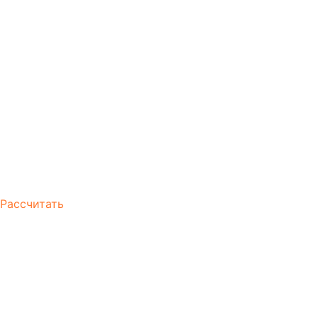
Рассчитать
Вывоз мусор и старой
мебели метро
Красногвардейская