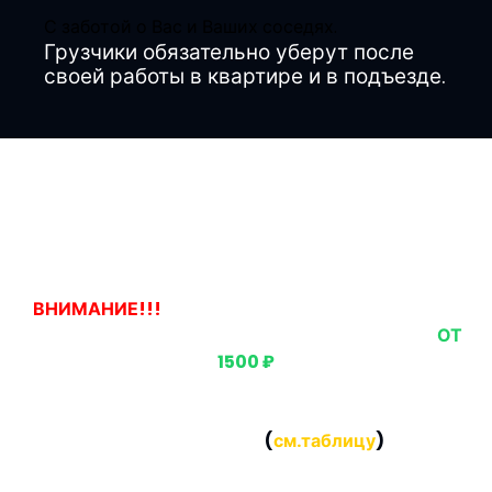
С заботой о Вас и Ваших соседях.
Грузчики обязательно уберут после
своей работы в квартире и в подъезде.
Наши цены
ВНИМАНИЕ!!!
ЕСЛИ ВЫ ЗАКАЗЫВАЕТЕ ВЫВОЗ
ОДНОГО ПРЕДМЕТА, ТО СТОИМОСТЬ БУДЕТ
ОТ
1500 ₽
Если вы заказываете вывоз нескольких предметов,
то СТОИМОСТЬ за каждый предмет будет
НАМНОГО НИЖЕ
(
см.таблицу
)
Стоимость за предмет ПРИ КОМПЛЕКСНОМ