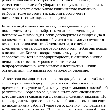
ремонта или каких-то строительных работ. Рабочие,
естественно, после себя убирать не станут, да и спрашивать
наспех их совета о том, какую клининговую компанию
выбрать, тоже не стоит, так как они просто могут
насоветовать своих «дорогих» друзей.
Если вы подбираете компанию для ежедневной уборки
помещения, то лучше выбрать компанию поменьше да
попроще — с ними будет легче договориться о скидках. Да и
во время оказания постоянной услуги у вас могут случиться
всякие непредвиденные обстоятельства, и с небольшой
компанией будет проще договориться о том, чтобы они вошли
в положение. Кстати говоря, стоимость услуги — тоже
своеобразный тест на профпригодность, и слишком низкие
цены – это не всегда хорошо и почти всегда
непрофессионально, хотя бывают и исключения. Лучше
остановиться, что называется, на золотой середине.
А вот если вы ищите специалистов для уборки масштабных
территорий, или уборку специфических объектов или
предметов, то лучше выбрать крупную компанию с достойной
репутацией. Скорее всего, у них в штате есть специалисты,
которые смогут справиться с самыми сложными заказами. Но
как определить профессионализм выбранной компании еще
до проделанных работ? Лучше всего, конечно, поспрашивать
у знакомых и в интернете. И вот еще один тест – если фирма