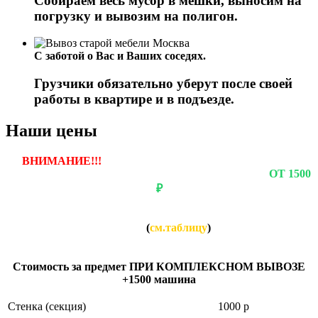
Собираем весь мусор в мешки, выносим на
погрузку и вывозим на полигон.
С заботой о Вас и Ваших соседях.
Грузчики обязательно уберут после своей
работы в квартире и в подъезде.
Наши цены
ВНИМАНИЕ!!!
ЕСЛИ ВЫ ЗАКАЗЫВАЕТЕ ВЫВОЗ
ОДНОГО ПРЕДМЕТА, ТО СТОИМОСТЬ БУДЕТ
ОТ 1500
₽
Если вы заказываете вывоз нескольких предметов, то
СТОИМОСТЬ за каждый предмет будет НАМНОГО
НИЖЕ
(
см.таблицу
)
Стоимость за предмет ПРИ КОМПЛЕКСНОМ ВЫВОЗЕ:
Стоимость за предмет ПРИ КОМПЛЕКСНОМ ВЫВОЗЕ
+1500 машина
Cтенка (секция)
1000 р