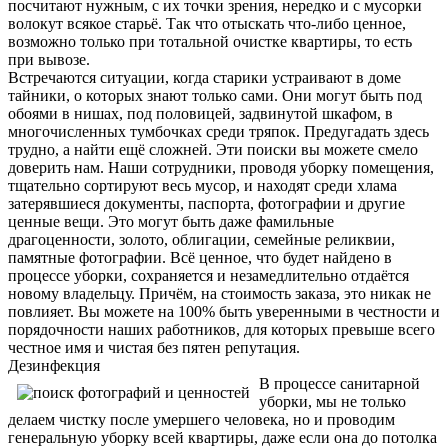
посчитают нужным, с их точки зрения, нередко и с мусорки
волокут всякое старьё. Так что отыскать что-либо ценное,
возможно только при тотальной очистке квартиры, то есть
при вывозе.
Встречаются ситуации, когда старики устраивают в доме
тайники, о которых знают только сами. Они могут быть под
обоями в нишах, под половицей, задвинутой шкафом, в
многочисленных тумбочках среди тряпок. Предугадать здесь
трудно, а найти ещё сложней. Эти поиски вы можете смело
доверить нам. Наши сотрудники, проводя уборку помещения,
тщательно сортируют весь мусор, и находят среди хлама
затерявшиеся документы, паспорта, фотографии и другие
ценные вещи. Это могут быть даже фамильные
драгоценности, золото, облигации, семейные реликвии,
памятные фотографии. Всё ценное, что будет найдено в
процессе уборки, сохраняется и незамедлительно отдаётся
новому владельцу. Причём, на стоимость заказа, это никак не
повлияет. Вы можете на 100% быть уверенными в честности и
порядочности наших работников, для которых превыше всего
честное имя и чистая без пятен репутация.
Дезинфекция
В процессе санитарной
уборки, мы не только
делаем чистку после умершего человека, но и проводим
генеральную уборку всей квартиры, даже если она до потолка