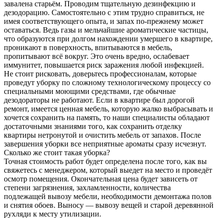
завалена старьём. Проводим тщательную дезинфекцию и
дезодорацию. Самостоятельно с этим трудно справиться, не
имея соответствующего опыта, и запах по-прежнему может
оставаться. Ведь газы и мельчайшие ароматические частицы,
что образуются при долгом нахождении умершего в квартире,
проникают в поверхность, впитываются в мебель,
пропитывают всё вокруг. Это очень вредно, ослабевает
иммунитет, повышается риск заражения любой инфекцией.
Не стоит рисковать, доверьтесь профессионалам, которые
проведут уборку по сложному технологическому процессу со
специальными моющими средствами, где обычные
дезодораторы не работают. Если в квартире был дорогой
ремонт, имеется ценная мебель, которую жалко выбрасывать и
хочется сохранить на память, то наши специалисты обладают
достаточными знаниями того, как сохранить отделку
квартиры нетронутой и очистить мебель от запахов. После
завершения уборки все неприятные ароматы сразу исчезнут.
Сколько же стоит такая уборка?
Точная стоимость работ будет определена после того, как вы
свяжетесь с менеджером, который выедет на место и проведёт
осмотр помещения. Окончательная цена будет зависеть от
степени загрязнения, захламленности, количества
подлежащей вывозу мебели, необходимости демонтажа полов
и снятия обоев. Выносу — вывозу вещей и старой деревянной
рухляди к месту утилизации.