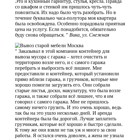
Это и кухонный гарнитур, стулья, кресла. Правда
со шкафом и стенкой им пришлось чуть-чуть
повозиться. Их надо было чуть разобрать. Но в
течение буквально часа-полутора моя квартира
была освобождена. Особенно порадовала приятная
цена на услугу. Если понадобится, обязательно
буду снова обращаться.
Вика, ул. Снежная
Заказывал в этой компании контейнер для
вывоза мусора с гаража – хотел очистить и
территорию возле него, и с самого гаража
перебрать и выбросить всё лишнее. Мне
предоставили и контейнер, который установили
прямо вблизи гаража, и грузчиков, которые мне
хорошо помогли загрузить его. Они собрали
старые листья, доски, макулатуру, что была возле
гаража, и также собрали всё лишнее, что я им
говорил с самого гаража. Мне не пришлось
самому ничего грузить. И это очень хорошо, ведь
так бы на это ушло несколько дней. И аренда
контейнера была бы дорогой. Лучше заплатить
грузчикам, которые всё хорошо и быстро сделали.
К тому же они взяли не так уж и много за свои
работы. Я остался очень доволен, а жена не узнала