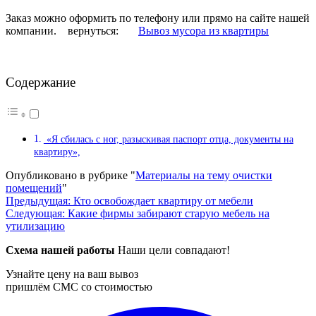
Заказ можно оформить по телефону или прямо на сайте нашей
компании. вернуться:
Вывоз мусора из квартиры
Содержание
«Я сбилась с ног, разыскивая паспорт отца, документы на
квартиру»,
Опубликовано в рубрике "
Материалы на тему очистки
помещений
"
Навигация
Предыдущая:
Кто освобождает квартиру от мебели
Следующая:
Какие фирмы забирают старую мебель на
по
утилизацию
записям
Схема нашей работы
Наши цели совпадают!
Узнайте цену на ваш вывоз
пришлём СМС со стоимостью