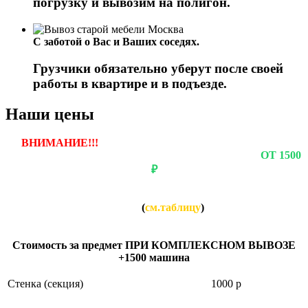
погрузку и вывозим на полигон.
С заботой о Вас и Ваших соседях.
Грузчики обязательно уберут после своей
работы в квартире и в подъезде.
Наши цены
ВНИМАНИЕ!!!
ЕСЛИ ВЫ ЗАКАЗЫВАЕТЕ ВЫВОЗ
ОДНОГО ПРЕДМЕТА, ТО СТОИМОСТЬ БУДЕТ
ОТ 1500
₽
Если вы заказываете вывоз нескольких предметов, то
СТОИМОСТЬ за каждый предмет будет НАМНОГО
НИЖЕ
(
см.таблицу
)
Стоимость за предмет ПРИ КОМПЛЕКСНОМ ВЫВОЗЕ:
Стоимость за предмет ПРИ КОМПЛЕКСНОМ ВЫВОЗЕ
+1500 машина
Cтенка (секция)
1000 р