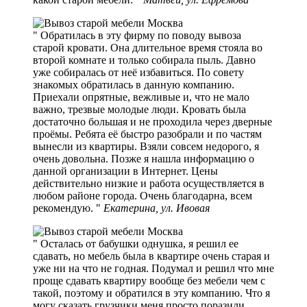
Обратилась в эту фирму по поводу вывоза
старой кровати. Она длительное время стояла во
второй комнате и только собирала пыль. Давно
уже собиралась от неё избавиться. По совету
знакомых обратилась в данную компанию.
Приехали опрятные, вежливые и, что не мало
важно, трезвые молодые люди. Кровать была
достаточно большая и не проходила через дверные
проёмы. Ребята её быстро разобрали и по частям
вынесли из квартиры. Взяли совсем недорого, я
очень довольна. Позже я нашла информацию о
данной организации в Интернет. Цены
действительно низкие и работа осуществляется в
любом районе города. Очень благодарна, всем
рекомендую.
Екатерина, ул. Ивовая
Осталась от бабушки однушка, я решил ее
сдавать, но мебель была в квартире очень старая и
уже ни на что не годная. Подумал и решил что мне
проще сдавать квартиру вообще без мебели чем с
такой, поэтому и обратился в эту компанию. Что я
могу сказать грузчики меня просто поразили.