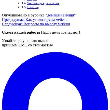
Чистка одежды и запах
Плесень
Опубликовано в рубрике "
домашние вещи
"
Навигация
Предыдущая:
Как утилизируем мебель
Следующая:
Вопросы по вывозу мебели
по
Схема нашей работы
Наши цели совпадают!
записям
Узнайте цену на ваш вывоз
пришлём СМС со стоимостью