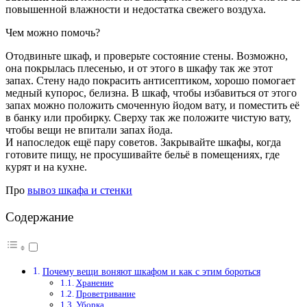
повышенной влажности и недостатка свежего воздуха.
Чем можно помочь?
Отодвиньте шкаф, и проверьте состояние стены. Возможно,
она покрылась плесенью, и от этого в шкафу так же этот
запах. Стену надо покрасить антисептиком, хорошо помогает
медный купорос, белизна. В шкаф, чтобы избавиться от этого
запах можно положить смоченную йодом вату, и поместить её
в банку или пробирку. Сверху так же положите чистую вату,
чтобы вещи не впитали запах йода.
И напоследок ещё пару советов. Закрывайте шкафы, когда
готовите пищу, не просушивайте бельё в помещениях, где
курят и на кухне.
Про
вывоз шкафа и стенки
Содержание
Почему вещи воняют шкафом и как с этим бороться
Хранение
Проветривание
Уборка