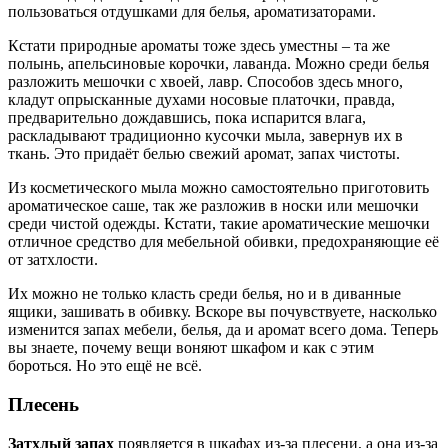
пользоваться отдушками для белья, ароматизаторами.
Кстати природные ароматы тоже здесь уместны – та же
полынь, апельсиновые корочки, лаванда. Можно среди белья
разложить мешочки с хвоей, лавр. Способов здесь много,
кладут опрысканные духами носовые платочки, правда,
предварительно дождавшись, пока испарится влага,
раскладывают традиционно кусочки мыла, завернув их в
ткань. Это придаёт белью свежий аромат, запах чистоты.
Из косметического мыла можно самостоятельно приготовить
ароматическое саше, так же разложив в носки или мешочки
среди чистой одежды. Кстати, такие ароматические мешочки
отличное средство для мебельной обивки, предохраняющие её
от затхлости.
Их можно не только класть среди белья, но и в диванные
ящики, зашивать в обивку. Вскоре вы почувствуете, насколько
изменится запах мебели, белья, да и аромат всего дома. Теперь
вы знаете, почему вещи воняют шкафом и как с этим
бороться. Но это ещё не всё.
Плесень
Затхлый запах
появляется в шкафах из-за плесени, а она из-за