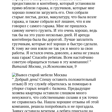
предоставили и контейнер, который установили
прямо вблизи гаража, и грузчиков, которые мне
хорошо помогли загрузить его. Они собрали
старые листья, доски, макулатуру, что была возле
гаража, и также собрали всё лишнее, что я им
говорил с самого гаража. Мне не пришлось
самому ничего грузить. И это очень хорошо, ведь
так бы на это ушло несколько дней. И аренда
контейнера была бы дорогой. Лучше заплатить
грузчикам, которые всё хорошо и быстро сделали.
К тому же они взяли не так уж и много за свои
работы. Я остался очень доволен, а жена не узнала
наш гараж! Спасибо ребятам. Всем настойчиво
советую обращаться только в эту компанию!
Виталий Москва, ул.Яснополянская, 9
Добрый день! Спешу оставить положительный
отзыв) В эту службу обратилась за помощью в
уборке старых вещей с балкона. Предыдущие
хозяева квартиры оставили слишком много
ненужного, что собственными силами я уж точно
не справилась бы. Нашла хорошие отзывы об этой
компании, решила попробовать и не прогадала.
Заявку оставила вечером, а ребята приехали на