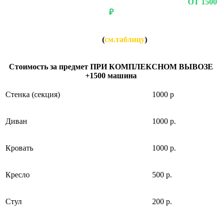
ОДНОГО ПРЕДМЕТА, ТО СТОИМОСТЬ БУДЕТ
ОТ 1500
₽
Если вы заказываете вывоз нескольких предметов, то
СТОИМОСТЬ за каждый предмет будет НАМНОГО
НИЖЕ
(
см.таблицу
)
Стоимость за предмет ПРИ КОМПЛЕКСНОМ ВЫВОЗЕ:
Стоимость за предмет ПРИ КОМПЛЕКСНОМ ВЫВОЗЕ
+1500 машина
Cтенка (секция)
1000 р
Диван
1000 р.
Кровать
1000 р.
Кресло
500 р.
Стул
200 р.