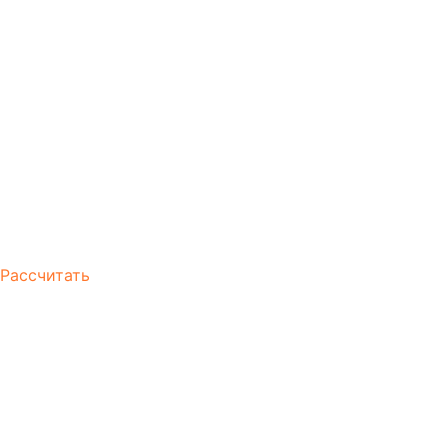
Рассчитать
Почему утилизация
платная
Почему услуга по вывозу