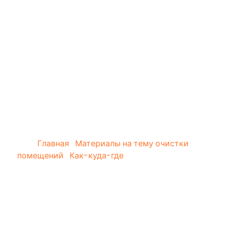
m
Почему утилизация
платная
Главная
›
Материалы на тему очистки
помещений
›
Как-куда-где
›
Почему утилизация
платная
8 (495) 223-87-95
Узнайте стоимость утилизации, пришлём
СМС со стоимостью