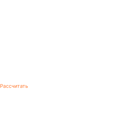
Рассчитать
Как быстро навести
порядок в доме
Как быстро навести