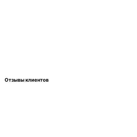
Напишите нам. Пришлём СМС со
стоимостью
Отзывы клиентов
Для Вас мы всегда на работе!