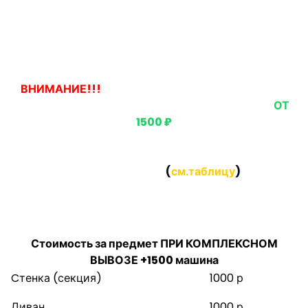
Наши цены
ВНИМАНИЕ!!!
ЕСЛИ ВЫ ЗАКАЗЫВАЕТЕ ВЫВОЗ
ОДНОГО ПРЕДМЕТА, ТО СТОИМОСТЬ БУДЕТ
ОТ
1500 ₽
Если вы заказываете вывоз нескольких предметов,
то СТОИМОСТЬ за каждый предмет будет
НАМНОГО НИЖЕ
(
см.таблицу
)
Стоимость за предмет ПРИ КОМПЛЕКСНОМ
ВЫВОЗЕ:
Стоимость за предмет ПРИ КОМПЛЕКСНОМ
ВЫВОЗЕ +1500 машина
Cтенка (секция)
1000 р
Диван
1000 р.